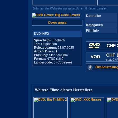
Bilder auf der Webseite aus gesetzlichen Gründen zensiert
Darsteller
Cover gross
Kategorien
Film Info
DVD INFO
Sprache(n):
Englisch
Ton:
Originalton
CHF 
Releasedatum:
23.07.2025
Anzahl Discs:
1
CHF 
Packung:
Standard Box
VOD
Format:
NTSC (16:9)
statt CH
Ländercode:
0 (Codefree)
Filmbeurteilun
Weitere Filme dieses Herstellers