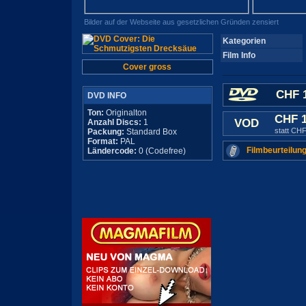
Bilder auf der Webseite aus gesetzlichen Gründen zensiert
Kategorien
Film Info
Cover gross
CHF 1
DVD INFO
Ton:
Originalton
CHF 
VOD
Anzahl Discs:
1
statt CHF
Packung:
Standard Box
Format:
PAL
Filmbeurteilung
Ländercode:
0 (Codefree)