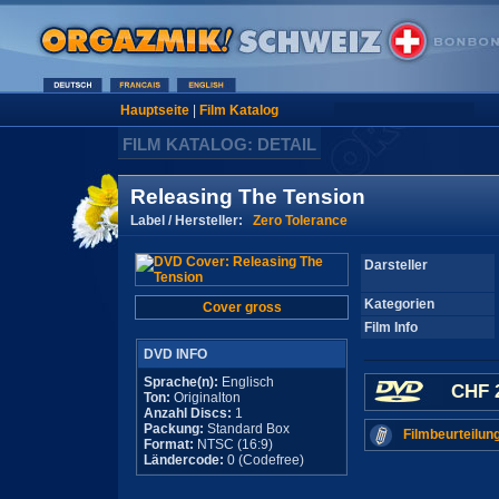
Hauptseite
|
Film Katalog
FILM KATALOG: DETAIL
Releasing The Tension
Label / Hersteller:
Zero Tolerance
Darsteller
Kategorien
Cover gross
Film Info
DVD INFO
Sprache(n):
Englisch
CHF 
Ton:
Originalton
Anzahl Discs:
1
Packung:
Standard Box
Filmbeurteilun
Format:
NTSC (16:9)
Ländercode:
0 (Codefree)