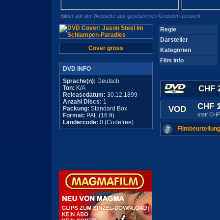
Bilder auf der Webseite aus gesetzlichen Gründen zensiert
Regie
Darsteller
Cover gross
Kategorien
Film Info
DVD INFO
Sprache(n):
Deutsch
CHF 2
Ton:
K/A
Releasedatum:
30.12.1899
Anzahl Discs:
1
CHF 
VOD
Packung:
Standard Box
statt CHF
Format:
PAL (16:9)
Ländercode:
0 (Codefree)
Filmbeurteilung