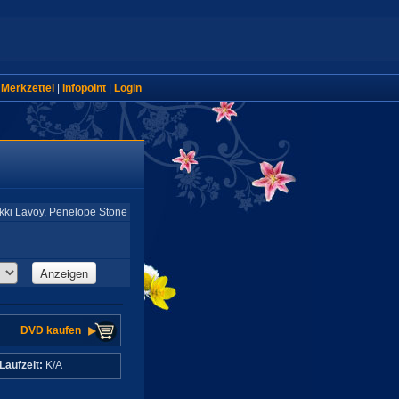
|
Merkzettel
|
Infopoint
|
Login
ikki Lavoy, Penelope Stone
Anzeigen
DVD kaufen
Laufzeit:
K/A