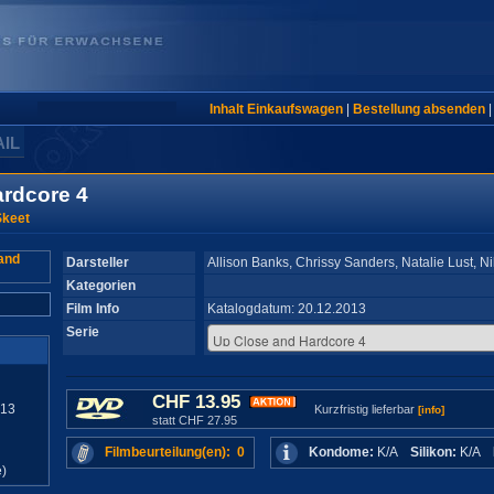
Inhalt Einkaufswagen
|
Bestellung absenden
AIL
rdcore 4
keet
Darsteller
Allison Banks, Chrissy Sanders, Natalie Lust, N
Kategorien
Film Info
Katalogdatum: 20.12.2013
Serie
CHF 13.95
013
Kurzfristig lieferbar
[info]
statt CHF 27.95
Filmbeurteilung(en): 0
Kondome:
K/A
Silikon:
K/A
)