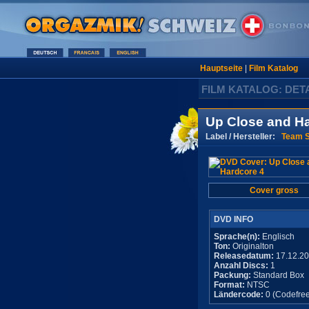
Hauptseite
|
Film Katalog
FILM KATALOG: DET
Up Close and Ha
Label / Hersteller:
Team S
Cover gross
DVD INFO
Sprache(n):
Englisch
Ton:
Originalton
Releasedatum:
17.12.2
Anzahl Discs:
1
Packung:
Standard Box
Format:
NTSC
Ländercode:
0 (Codefree