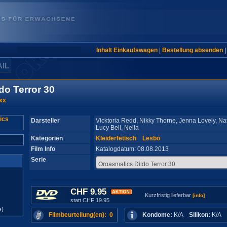
Inhalt Einkaufswagen
|
Bestellung absenden
AIL
do Terror 30
xx
Darsteller
Vicktoria Redd, Nikky Thorne, Jenna Lovely, Nat
Lucy Bell, Nella
Kategorien
Kleiderfetisch
Lesbo
Film Info
Katalogdatum: 08.08.2013
Serie
CHF 9.95
Kurzfristig lieferbar
[info]
statt CHF 19.95
e)
Filmbeurteilung(en): 0
Kondome:
K/A
Silikon:
K/A