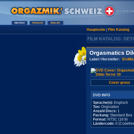
Hauptseite
|
Film Katalog
FILM KATALOG: DET
Orgasmatics Dil
Label / Hersteller:
EroMa
Cover gross
DVD INFO
Sprache(n):
Englisch
Ton:
Originalton
Anzahl Discs:
1
Packung:
Standard Box
Format:
NTSC (16:9)
Ländercode:
0 (Codefre