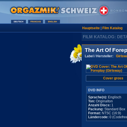
Hauptseite
|
Film Katalog
FILM KATALOG: DET
The Art Of Forep
Label / Hersteller:
Girlsw
Cover gross
DVD INFO
Sprache(n):
Englisch
Ton:
Originalton
Anzahl Discs:
1
Packung:
Standard Box
Format:
NTSC (16:9)
Ländercode:
0 (Codefre