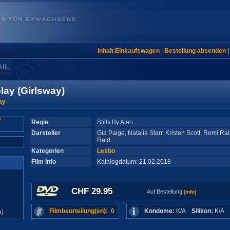
Inhalt Einkaufswagen
|
Bestellung absenden
AIL
lay (Girlsway)
ay
Regie
Stills By Alan
Darsteller
Gia Paige, Natalia Starr, Kristen Scott, Romi R
Reid
Kategorien
Lesbo
Film Info
Katalogdatum: 21.02.2018
CHF 29.95
Auf Bestellung
[info]
Filmbeurteilung(en): 0
Kondome:
K/A
Silikon:
K/A
e)