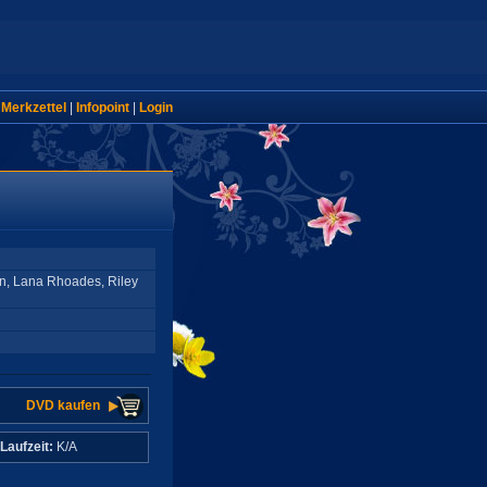
|
Merkzettel
|
Infopoint
|
Login
ain, Lana Rhoades, Riley
DVD kaufen
Laufzeit:
K/A