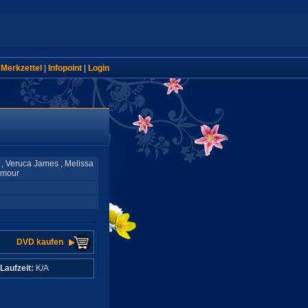
|
Merkzettel
|
Infopoint
|
Login
 , Veruca James , Melissa
amour
DVD kaufen
Laufzeit:
K/A