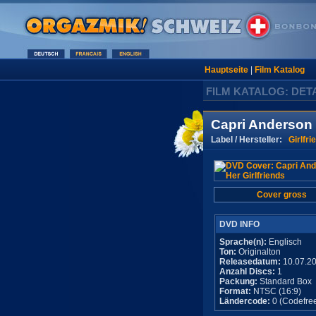
Hauptseite
|
Film Katalog
FILM KATALOG: DET
Capri Anderson 
Label / Hersteller:
Girlfri
Cover gross
DVD INFO
Sprache(n):
Englisch
Ton:
Originalton
Releasedatum:
10.07.2
Anzahl Discs:
1
Packung:
Standard Box
Format:
NTSC (16:9)
Ländercode:
0 (Codefre