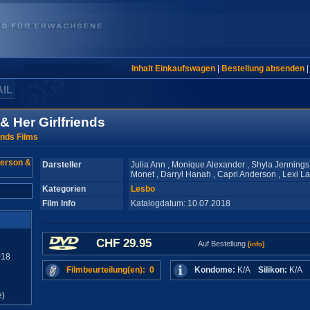
Inhalt Einkaufswagen
|
Bestellung absenden
AIL
& Her Girlfriends
ends Films
Darsteller
Julia Ann , Monique Alexander , Shyla Jennings
Monet , Darryl Hanah , Capri Anderson , Lexi L
Kategorien
Lesbo
Film Info
Katalogdatum: 10.07.2018
CHF 29.95
Auf Bestellung
[info]
018
Filmbeurteilung(en): 0
Kondome:
K/A
Silikon:
K/A
e)