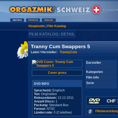
Hauptseite
|
Film Katalog
FILM KATALOG: DETAIL
Tranny Cum Swappers 5
Label / Hersteller:
TrannyCom
Darsteller
Kategorien
Cover gross
Film Info
Serie
DVD INFO
Sprache(n):
Englisch
Ton:
Originalton
Releasedatum:
13.12.2011
CHF 
Anzahl Discs:
1
Packung:
Standard Box
Format:
NTSC
Filmbeurteilun
Ländercode:
0 (Codefree)