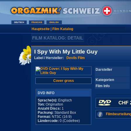
Hauptseite
|
Film Katalog
FILM KATALOG: DETAIL
I Spy With My Little Guy
Label / Hersteller:
Devils Film
Darsteller
Kategorien
Cover gross
Film Info
DVD INFO
Sprache(n):
Englisch
CHF 
Ton:
Originalton
Anzahl Discs:
1
Packung:
Standard Box
Filmbeurteilun
Format:
NTSC (16:9)
Ländercode:
0 (Codefree)