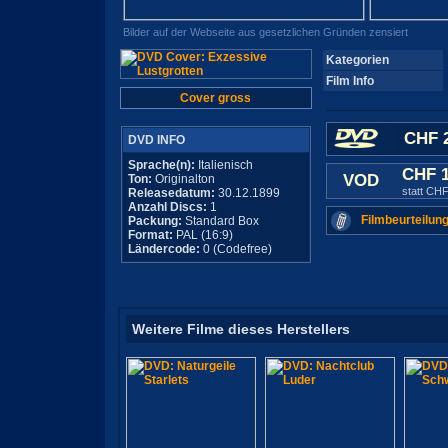
Bilder auf der Webseite aus gesetzlichen Gründen zensiert
Kategorien
Film Info
Cover gross
CHF 2
DVD INFO
Sprache(n):
Italienisch
CHF 
VOD
Ton:
Originalton
statt CHF
Releasedatum:
30.12.1899
Anzahl Discs:
1
Filmbeurteilung
Packung:
Standard Box
Format:
PAL (16:9)
Ländercode:
0 (Codefree)
Weitere Filme dieses Herstellers